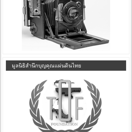
มูลนิธิสำนึกบุญคุณแผ่นดินไทย