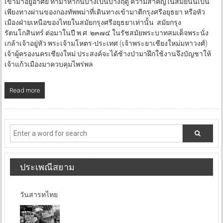
เข้ามาอยู่อาศัย ทำมาหากินบ้างเป็นบางฤดู ความสำคัญในสมัยนั้นเป็น
เพียงทางผ่านของกองทัพพม่าที่เดินทางเข้ามาตีกรุงศรีอยุธยา หรือหัว
เมืองฝ่ายเหนือของไทยในสมัยกรุงศรีอยุธยาเท่านั้น สมัยกรุง
รัตนโกสินทร์ ต่อมาในปี พ.ศ. ๒๓๗๔ ในรัชสมัยพระบาทสมเด็จพระนั่ง
เกล้าเจ้าอยู่หัว พระเจ้ามโหตร-ประเทศ (เจ้าพระยาเชียงใหม่มหาวงศ์)
เจ้าผู้ครองนครเชียงใหม่ ประสงค์จะได้ช้างป่ามาฝึกใช้งานจึงบัญชาให้
เจ้าแก้วเมืองมาควบคุมไพร่พล
Read more
ประเพณีสยาม
วันสารทไทย