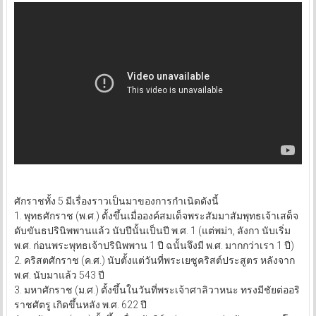
ศักราชทั้ง 5 มีเรื่องราวเป็นมาของการกำเนิดดังนี้
1. พุทธศักราช (พ.ศ.) ตั้งขึ้นเมื่อองค์สมเด็จพระสัมมาสัมพุทธเจ้าเสด็จ
ดับขันธปรินิพพานแล้ว นับปีนั้นเป็นปี พ.ศ. 1 (แต่พม่า, ลังกา นับเริ่ม
พ.ศ. ก่อนพระพุทธเจ้าปรินิพพาน 1 ปี ฉนั้นจึงมี พ.ศ. มากกว่าเรา 1 ปี)
2. คริสตศักราช (ค.ศ.) นับตั้งแต่วันที่พระเยซูคริสต์ประสูตร หลังจาก
พ.ศ. นับมาแล้ว 543 ปี
3. มหาศักราช (ม.ศ.) ตั้งขึ้นในวันที่พระเจ้าศาลิวาหนะ ทรงมีชัยต่ออริ
ราชศัตรู เกิดขึ้นหลัง พ.ศ. 622 ปี