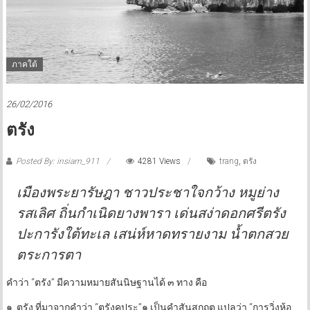
ภาคใต้
26/02/2016
ตรัง
Posted By: insiam_911
4281 Views
trang
,
ตรัง
เมืองพระยารัษฎา ชาวประชาใจกว้าง หมูย่าง
รสเลิศ ถิ่นกำเนิดยางพารา เด่นสง่าดอกศรีตรัง
ปะการังใต้ทะเล เสน่ห์หาดทรายงาม น้ำตกสวย
ตระการตา
คำว่า “ตรัง” มีความหมายสันนิษฐานได้ ๓ ทาง คือ
๑. ตรัง ที่มาจากคำว่า “ตรังคปุระ”๑ เป็นคำสันสกฤต แปลว่า “การวิ่งห้อ