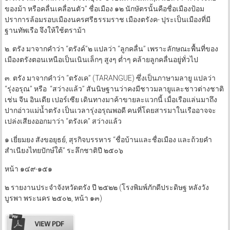
ของม้า หรือคลื่นเคลื่อนตัว” ชื่อเมือง ๑๒ นักษัตรนั้นคือชื่อเมืองป้อม
ปราการล้อมรอบเมืองนครศรีธรรมราช เมืองตรังค- ปุระเป็นเมืองที่มี
ฐานทัพเรือ จึงให้ใช้ตราม้า
๒. ตรัง มาจากคำว่า “ตรังค์”๒ แปลว่า “ลูกคลื่น” เพราะลักษณะพื้นที่ของ
เมืองตรังตอนเหนือเป็นเนินเล็กๆ สูงๆ ต่ำๆ คล้ายลูกคลื่นอยู่ทั่วไป
๓. ตรัง มาจากคำว่า “ตรังเค” (TARANGUE) ซึ่งเป็นภาษามลายู แปลว่า
“รุ่งอรุณ” หรือ “สว่างแล้ว” สันนิษฐานว่าคงมีชาวมลายูและชาวต่างชาติ
เช่น จีน อินเดีย เปอร์เซีย เดินทางมาค้าขายละแวกนี้ เมื่อเรือแล่นมาถึง
ปากอ่าวแม่น้ำตรัง เป็นเวลารุ่งอรุณพอดี คนที่โดยสารมาในเรืออาจจะ
เปล่งเสียงออกมาว่า “ตรังเค” สว่างแล้ว
๑ เยี่ยมยง สังขอยุธย์, สุรกิจบรรหาร “ชื่อบ้านและชื่อเมือง และถ้วยคำ
สำเนียงไทยปักษ์ใต้” ระลึกชาติปี ๒๕๐๖
หน้า ๑๔๙-๑๕๑
๒ รายงานประจำจังหวัดตรัง ปี ๒๕๒๒ (โรงพิมพ์ภักดีประดิษฐ หลังวัง
บูรพา พระนคร ๒๕๐๒, หน้า ๑๓)