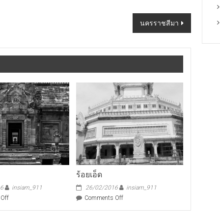
นครราชสีมา
ร้อยเอ็ด
16
insiam_911
26/02/2016
insiam_911
on
on
Off
Comments Off
บุรีรัมย์
ร้อยเอ็ด