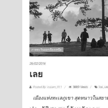
ภาคตะวันออกเฉียงเหนือ
26/02/2016
เลย
Posted By: insiam_911
3889 Views
loei
,
เล
เมืองแห่งทะเลภูเขา สุดหนาวในสยา