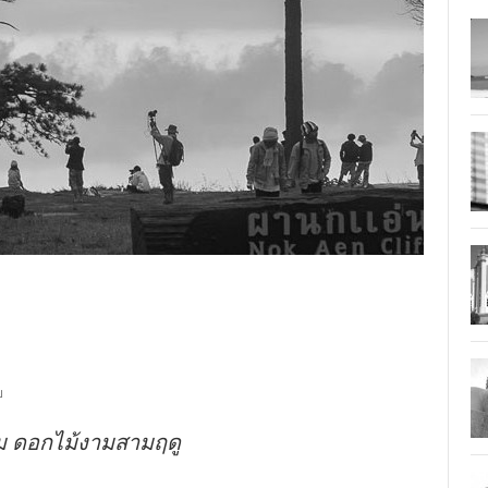
ย
ม ดอกไม้งามสามฤดู