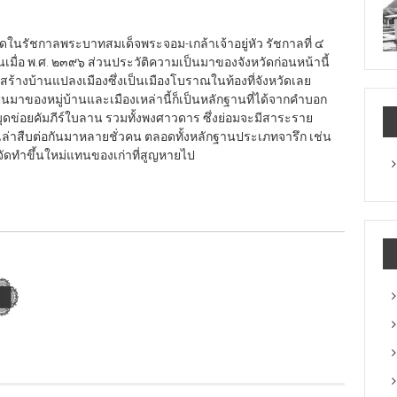
ดในรัชกาลพระบาทสมเด็จพระจอม-เกล้าเจ้าอยู่หัว รัชกาลที่ ๔
ึ้นเมื่อ พ.ศ. ๒๓๙๖ ส่วนประวัติความเป็นมาของจังหวัดก่อนหน้านี้
สร้างบ้านแปลงเมืองซึ่งเป็นเมืองโบราณในท้องที่จังหวัดเลย
เป็นมาของหมู่บ้านและเมืองเหล่านี้ก็เป็นหลักฐานที่ได้จากคำบอก
มุดข่อยคัมภีร์ใบลาน รวมทั้งพงศาวดาร ซึ่งย่อมจะมีสาระราย
เล่าสืบต่อกันมาหลายชั่วคน ตลอดทั้งหลักฐานประเภทจารึก เช่น
ที่จัดทำขึ้นใหม่แทนของเก่าที่สูญหายไป