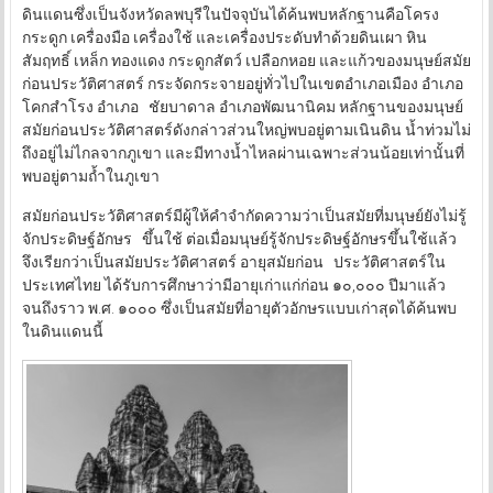
ดินแดนซึ่งเป็นจังหวัดลพบุรีในปัจจุบันได้ค้นพบหลักฐานคือโครง
กระดูก เครื่องมือ เครื่องใช้ และเครื่องประดับทำด้วยดินเผา หิน
สัมฤทธิ์ เหล็ก ทองแดง กระดูกสัตว์ เปลือกหอย และแก้วของมนุษย์สมัย
ก่อนประวัติศาสตร์ กระจัดกระจายอยู่ทั่วไปในเขตอำเภอเมือง อำเภอ
โคกสำโรง อำเภอ ชัยบาดาล อำเภอพัฒนานิคม หลักฐานของมนุษย์
สมัยก่อนประวัติศาสตร์ดังกล่าวส่วนใหญ่พบอยู่ตามเนินดิน น้ำท่วมไม่
ถึงอยู่ไม่ไกลจากภูเขา และมีทางน้ำไหลผ่านเฉพาะส่วนน้อยเท่านั้นที่
พบอยู่ตามถ้ำในภูเขา
สมัยก่อนประวัติศาสตร์มีผู้ให้คำจำกัดความว่าเป็นสมัยที่มนุษย์ยังไม่รู้
จักประดิษฐ์อักษร ขึ้นใช้ ต่อเมื่อมนุษย์รู้จักประดิษฐ์อักษรขึ้นใช้แล้ว
จึงเรียกว่าเป็นสมัยประวัติศาสตร์ อายุสมัยก่อน ประวัติศาสตร์ใน
ประเทศไทย ได้รับการศึกษาว่ามีอายุเก่าแก่ก่อน ๑๐,๐๐๐ ปีมาแล้ว
จนถึงราว พ.ศ. ๑๐๐๐ ซึ่งเป็นสมัยที่อายุตัวอักษรแบบเก่าสุดได้ค้นพบ
ในดินแดนนี้