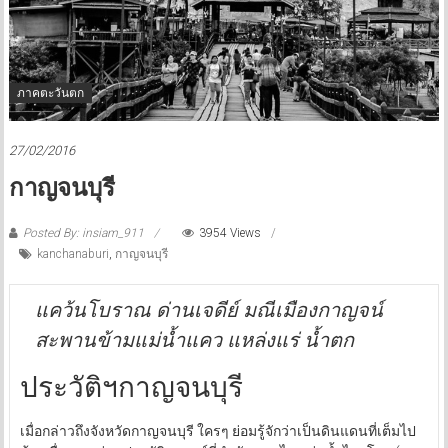
ภาคตะวันตก
27/02/2016
กาญจนบุรี
Posted By: insiam_911
3954 Views
kanchanaburi
,
กาญจนบุรี
แคว้นโบราณ ด่านเจดีย์ มณีเมืองกาญจน์
สะพานข้ามแม่น้ำแคว แหล่งแร่ น้ำตก
ประวัติฯกาญจนบุรี
เมื่อกล่าวถึงจังหวัดกาญจนบุรี ใครๆ ย่อมรู้จักว่าเป็นดินแดนที่เต็มไป