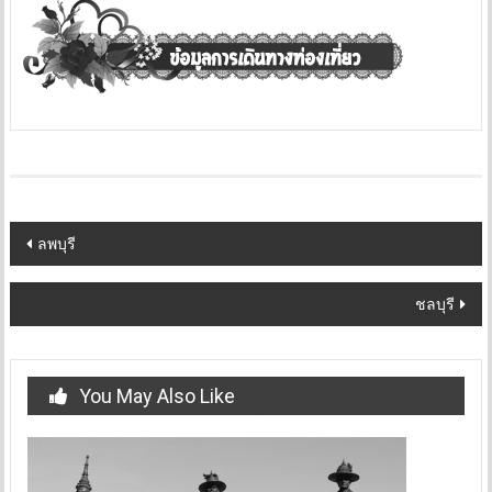
Post
ลพบุรี
navigation
ชลบุรี
You May Also Like