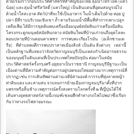
ด้วยเรื่องราวก่อนประวัติศาสตร์ที่สำคัญของไทย ลุ่มน้ำไทรโยค (แคว
น้อย) และลุ่มน้ำศรีสวัสดิ์ (แควใหญ่) เป็นดินแดนที่อุดมสมบูรณ์ไป
ด้วยน้ำใสสะอาด สัตว์ป่าที่จะใช้เป็นอาหาร ในน้ำเต็มไปด้วย หอย ปู
ปลา มีที่ราบบริเวณเชิงเขา ถ้ำ ตามริมแม่น้ำมีพื้นที่ทำการเพาะปลูก
เหลือเฟือ ได้มีการขุดค้นพบเครื่องมือมนุษย์สมัยหินเก่าเครื่องมือหิน
โครงกระดูกมนุษย์สมัยหินกลาง สมัยหินใหม่ที่บ้านเก่าจนถึงยุคโลหะ
ตอนปลายที่บ้านดอนตาเพชร การพบตะเกียงโรมัน (อเล็กซานเด
รีย) ที่ตำบลพงตึการพบปราสาทเมืองสิงห์ เป็นต้น สิ่งต่างๆ เหล่านี้
เป็นหลักฐานที่แสดงว่าจังหวัดกาญจนบุรีเป็นแหล่งกำเนิดอารยธรรม
ของมนุษย์ในดินแดนที่เป็นประเทศไทยปัจจุบัน ต่อมาในสมัย
ประวัติศาสตร์ครั้งกรุงศรี-อยุธยาเป็นราชธานี กาญจนบุรีมีฐานะเป็น
เมืองด่านที่มีความสำคัญต่อการอยู่รอดของไทยอย่างมาก เหตุการณ์ที่
ปรากฏ เช่น การเดินทัพผ่านด่านเจดีย์สามองค์ การรบที่ทุ่งลาดหญ้า
ท่าดินแดง และสามสบ จวบจนการย้ายเมืองกาญจนบุรีมาตั้งที่ปาก
แพรกหรือลิ้นช้าง เหตุการณ์ครั้งสงครามโลกครั้งที่ ๒ ที่ญี่ปุ่นได้ใช้
เส้นทางยุทธศาสตร์สายนี้เกณฑ์เชลยศึกทำทางรถไฟไปพม่าซึ่งเรียก
กันว่าทางรถไฟสายมรณะ