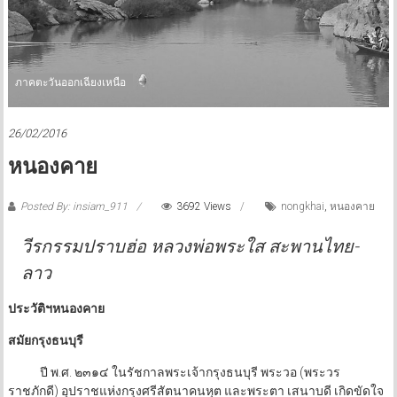
ภาคตะวันออกเฉียงเหนือ
26/02/2016
หนองคาย
Posted By: insiam_911
3692 Views
nongkhai
,
หนองคาย
วีรกรรมปราบฮ่อ หลวงพ่อพระใส สะพานไทย-
ลาว
ประวัติฯหนองคาย
สมัยกรุงธนบุรี
ปี พ.ศ. ๒๓๑๔ ในรัชกาลพระเจ้ากรุงธนบุรี พระวอ (พระวร
ราชภักดี) อุปราชแห่งกรุงศรีสัตนาคนหุต และพระตา เสนาบดี เกิดขัดใจ