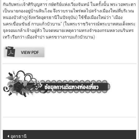
กันกับพระเจ้าศิริบุญสาร กษัตริย์แห่งเวียงจันทน์ ในครั้งนั้น พระวอพระตา
เป็นนายกองอยู่บ้านหินโงม จึงรวบรวมไพร่พลไปสร้างเมืองใหม่ที่บริเวณ
หนองบัวลำภู(จังหวัดอุดรธานีในปัจจุบัน) ใช้ชื่อเมืองใหม่ว่า “เมือง
นครเขื่อนขันธ์ กาบแก้วบัวบาน” (ในพระราชวิจารณ์พระบาทสมเด็จพระ
จุลจอมเกล้าเจ้าอยู่หัว ในจดหมายเหตุความทรงจำของกรมหลวงนรินทร
เทวี เรียกว่า เมืองจำปา นครขวางกาบแก้วบัวบาน)
Post
อุดรธานี