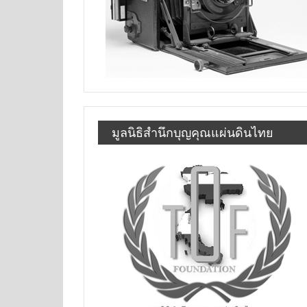
มูลนิธิสำนึกบุญคุณแผ่นดินไทย