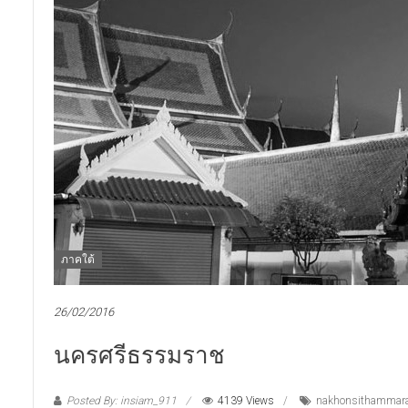
ภาคใต้
26/02/2016
นครศรีธรรมราช
Posted By: insiam_911
4139 Views
nakhonsithammar