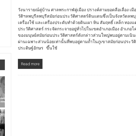
วังนารายณ์คู่บ้าน ศาลพระกาฬคู่เมือง ปรางค์สามยอดลือเลื่อง 
วัติฯลพบุรีลพบุรีสมัยก่อนประวัติศาสตร์ดินแดนซึ่งเป็นจังหวัดลพบ
เครื่องใช้ และเครื่องประดับทำด้วยดินเผา หิน สัมฤทธิ์ เหล็ก ทอ
ประวัติศาสตร์ กระจัดกระจายอยู่ทั่วไปในเขตอำเภอเมือง อำเภ
ของมนุษย์สมัยก่อนประวัติศาสตร์ดังกล่าวส่วนใหญ่พบอยู่ตามเนินด
ผ่านเฉพาะส่วนน้อยเท่านั้นที่พบอยู่ตามถ้ำในภูเขาสมัยก่อนประวัติศา
ประดิษฐ์อักษร ขึ้นใช้
Read more