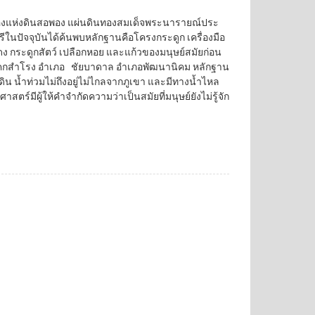
เมืองแห่งดินสอพอง แผ่นดินทองสมเด็จพระนารายณ์ประ
ุรีในปัจจุบันได้ค้นพบหลักฐานคือโครงกระดูก เครื่องมือ
งแดง กระดูกสัตว์ เปลือกหอย และแก้วของมนุษย์สมัยก่อน
อโคกสำโรง อำเภอ ชัยบาดาล อำเภอพัฒนานิคม หลักฐาน
ิน น้ำท่วมไม่ถึงอยู่ไม่ไกลจากภูเขา และมีทางน้ำไหล
สตร์มีผู้ให้คำจำกัดความว่าเป็นสมัยที่มนุษย์ยังไม่รู้จัก