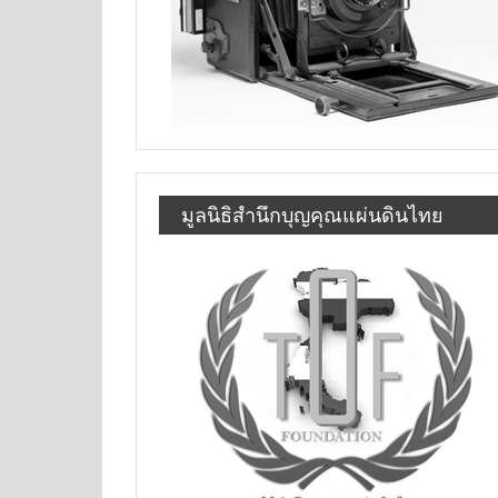
มูลนิธิสำนึกบุญคุณแผ่นดินไทย