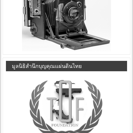
มูลนิธิสำนึกบุญคุณแผ่นดินไทย