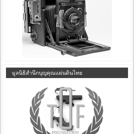
มูลนิธิสำนึกบุญคุณแผ่นดินไทย