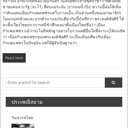
กล่าวถึง อาณาเขตของโยนกนคร ในสมัยพระยาอชุตราชาว่าทิศใต้จด
ชายแดนลวะรัฐ (ละโว้) ที่สบแม่ระมิง (ปากแม่น้ำปิง) ความนี้ส่อให้เห็น
ว่าดินแดนเมืองกำแพงเพชรแต่โบราณนั้น เป็นส่วนหนึ่งของอาณาจักร
โยนกนครด้วยและจากตำนานฉบับเดียวกันนี้บันทึกว่า พระองค์ชัยศิริ ได้
ละทิ้งเวียงไชยปราการหนีข้าศึกลงมาตั้งเมืองใหม่ชื่อว่า เมือง
กำแพงเพชร แม้ว่าจะไม่มีหลักฐานทางโบราณคดีอื่นใดที่จะระบุได้แน่ชัด
ว่า เมืองกำแพงเพชรของพระองค์ชัยศิริ จะเป็นเมืองเดียวกับเมือง
กำแพงเพชรในปัจจุบัน แต่ก็มีผู้สันนิษฐานว่า
Read more
ประเพณีสยาม
วันสารทไทย