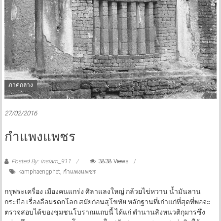
ภาคกลาง
27/02/2016
กำแพงแพชร
Posted By: insiam_911
3838 Views
kamphaengphet
,
กำแพงแพชร
กรุพระเครื่อง เมืองคนแกร่ง ศิลาแลงใหญ่ กล้วยไข่หวาน น้ำมันลาน
กระบือ เรื่องลือมรดกโลก สมัยก่อนสุโขทัย หลักฐานที่เก่าแก่ที่สุดที่พอจะ
ตรวจสอบได้ของชุมชนโบราณแถบนี้ ได้แก่ ตำนานสิงหนวติกุมารซึ่ง