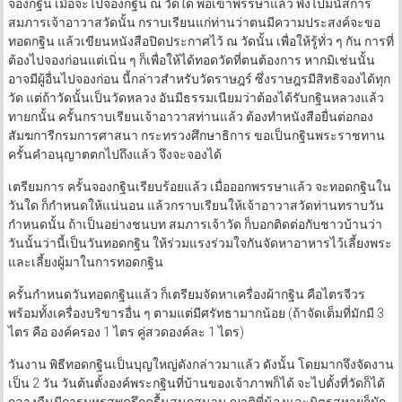
จองกฐิน เมื่อจะไปจองกฐิน ณ วัดใด พอเข้าพรรษาแล้ว พึงไปมนัสการ
สมภารเจ้าอาวาสวัดนั้น กราบเรียนแก่ท่านว่าตนมีความประสงค์จะขอ
ทอดกฐิน แล้วเขียนหนังสือปิดประกาศไว้ ณ วัดนั้น เพื่อให้รู้ทั่ว ๆ กัน การที่
ต้องไปจองก่อนแต่เนิ่น ๆ ก็เพื่อให้ได้ทอดวัดที่ตนต้องการ หากมิเช่นนั้น
อาจมีผู้อื่นไปจองก่อน นี้กล่าวสำหรับวัดราษฎร์ ซึ่งราษฎรมีสิทธิจองได้ทุก
วัด แต่ถ้าวัดนั้นเป็นวัดหลวง อันมีธรรมเนียมว่าต้องได้รับกฐินหลวงแล้ว
ทายกนั้น ครั้นกราบเรียนเจ้าอาวาสท่านแล้ว ต้องทำหนังสือยื่นต่อกอง
สัมฆการีกรมการศาสนา กระทรวงศึกษาธิการ ขอเป็นกฐินพระราชทาน
ครั้นคำอนุญาตตกไปถึงแล้ว จึงจะจองได้
เตรียมการ ครั้นจองกฐินเรียบร้อยแล้ว เมื่อออกพรรษาแล้ว จะทอดกฐินใน
วันใด ก็กำหนดให้แน่นอน แล้วกราบเรียนให้เจ้าอาวาสวัดท่านทราบวัน
กำหนดนั้น ถ้าเป็นอย่างชนบท สมภารเจ้าวัด ก็บอกติดต่อกับชาวบ้านว่า
วันนั้นว่านี้เป็นวันทอดกฐิน ให้ร่วมแรงร่วมใจกันจัดหาอาหารไว้เลี้ยงพระ
และเลี้ยงผู้มาในการทอดกฐิน
ครั้นกำหนดวันทอดกฐินแล้ว ก็เตรียมจัดหาเครื่องผ้ากฐิน คือไตรจีวร
พร้อมทั้งเครื่องบริขารอื่น ๆ ตามแต่มีศรัทธามากน้อย (ถ้าจัดเต็มที่มักมี 3
ไตร คือ องค์ครอง 1 ไตร คู่สวดองค์ละ 1 ไตร)
วันงาน พิธีทอดกฐินเป็นบุญใหญ่ดังกล่าวมาแล้ว ดังนั้น โดยมากจึงจัดงาน
เป็น 2 วัน วันต้นตั้งองค์พระกฐินที่บ้านของเจ้าภาพก็ได้ จะไปตั้งที่วัดก็ได้
กลางคืนมีการมหรสพครึกครื้นสนุกสนาน ญาติพี่น้องและมิตรสหายก็มัก