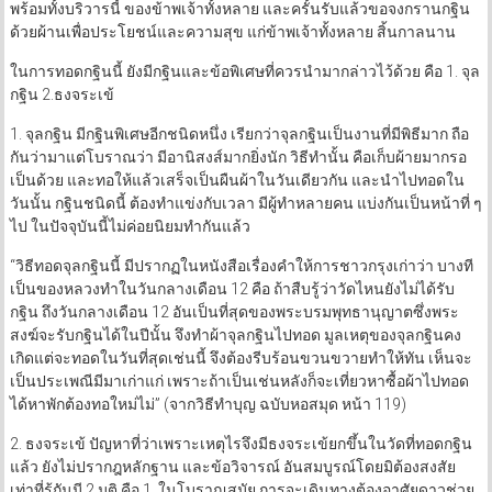
พร้อมทั้งบริวารนี้ ของข้าพเจ้าทั้งหลาย และครั้นรับแล้วขอจงกรานกฐิน
ด้วยผ้านเพื่อประโยชน์และความสุข แก่ข้าพเจ้าทั้งหลาย สิ้นกาลนาน
ในการทอดกฐินนี้ ยังมีกฐินและข้อพิเศษที่ควรนำมากล่าวไว้ด้วย คือ 1. จุล
กฐิน 2.ธงจระเข้
1. จุลกฐิน มีกฐินพิเศษอีกชนิดหนึ่ง เรียกว่าจุลกฐินเป็นงานที่มีพิธีมาก ถือ
กันว่ามาแต่โบราณว่า มีอานิสงส์มากยิ่งนัก วิธีทำนั้น คือเก็บผ้ายมากรอ
เป็นด้วย และทอให้แล้วเสร็จเป็นผืนผ้าในวันเดียวกัน และนำไปทอดใน
วันนั้น กฐินชนิดนี้ ต้องทำแข่งกับเวลา มีผู้ทำหลายคน แบ่งกันเป็นหน้าที่ ๆ
ไป ในปัจจุบันนี้ไม่ค่อยนิยมทำกันแล้ว
“วิธีทอดจุลกฐินนี้ มีปรากฏในหนังสือเรื่องคำให้การชาวกรุงเก่าว่า บางที
เป็นของหลวงทำในวันกลางเดือน 12 คือ ถ้าสืบรู้ว่าวัดไหนยังไม่ได้รับ
กฐิน ถึงวันกลางเดือน 12 อันเป็นที่สุดของพระบรมพุทธานุญาตซึ่งพระ
สงฆ์จะรับกฐินได้ในปีนั้น จึงทำผ้าจุลกฐินไปทอด มูลเหตุของจุลกฐินคง
เกิดแต่จะทอดในวันที่สุดเช่นนี้ จึงต้องรีบร้อนขวนขวายทำให้ทัน เห็นจะ
เป็นประเพณีมีมาเก่าแก่ เพราะถ้าเป็นเช่นหลังก็จะเที่ยวหาซื้อผ้าไปทอด
ได้หาพักต้องทอใหม่ไม่” (จากวิธีทำบุญ ฉบับหอสมุด หน้า 119)
2. ธงจระเข้ ปัญหาที่ว่าเพราะเหตุไรจึงมีธงจระเข้ยกขึ้นในวัดที่ทอดกฐิน
แล้ว ยังไม่ปรากฎหลักฐาน และข้อวิจารณ์ อันสมบูรณ์โดยมิต้องสงสัย
เท่าที่รู้กันมี 2 มติ คือ 1. ในโบราณสมัย การจะเดินทางต้องอาศัยดาวช่วย