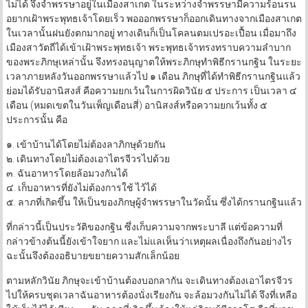
ไม่ได้ จึงจำพรรษาอยู่ในเมืองสาเกต ในระหว่างจำพรรษามีความร้อนรน
อยากเฝ้าพระพุทธเจ้าโดยเร็ว พอออกพรรษาก็ออกเดินทางจากเมืองสาเกต
ในเวลานั้นฝนยังตกมากอยู่ ทางเดินก็เป็นโคลนตมเปรอะเปื้อน เมื่อมาถึง
เมืองสาวัตถีได้เข้าเฝ้าพระพุทธเจ้า พระพุทธเจ้าทรงทราบความลำบาก
ของพระภิกษุเหล่านั้น จึงทรงอนุญาตให้พระภิกษุทำพิธีกรานกฐิน ในระยะ
เวลาภายหลังวันออกพรรษาแล้วไป ๑ เดือน ภิกษุที่ได้ทำพิธีกรานกฐินแล้ว
ย่อมได้รับอานิสงส์ คือความยกเว้นในการผิดวินัย ๕ ประการ เป็นเวลา ๔
เดือน (หมดเขตในวันเพ็ญเดือนสี่) อานิสงส์หรือความยกเว้นทั้ง ๕
ประการนั้น คือ
๑. เข้าบ้านได้โดยไม่ต้องลาภิกษุด้วยกัน
๒. เดินทางโดยไม่ต้องเอาไตรจีวรไปด้วย
๓. ฉันอาหารโดยล้อมวงกันได้
๔. เก็บอาหารที่ยังไม่ต้องการใช้ ไว้ได้
๕. ลาภที่เกิดขึ้น ให้เป็นของภิกษุผู้จำพรรษาในวัดนั้น ซึ่งได้กรานกฐินแล้ว
ที่กล่าวนี้เป็นประวัติของกฐิน ซึ่งเก็บความจากพระบาลี แต่ข้อความที่
กล่าวข้างต้นนี้ยังเข้าใจยาก และไม่แลเห็นว่าเหตุผลเนื่องถึงกันอย่างไร
ฉะนั้นจึงต้องอธิบายขยายความสักเล็กน้อย
ตามหลักวินัย ภิกษุจะเข้าบ้านต้องบอกลากัน จะเดินทางต้องเอาไตรจีวร
ไปให้ครบชุดเวลาฉันอาหารต้องนั่งเรียงกัน จะล้อมวงกันไม่ได้ จึงที่เหลือ