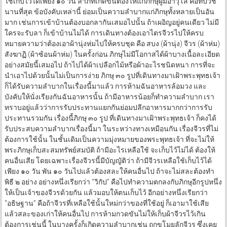
ใช้เก็บไว้ได้เพียง ๑๐ วัน ลาภที่เกิดขึ้นต้องให้แก่ภิกษุผู้มีอาวุโส คือที่บวช
นานที่สุด ข้อบังคับเหล่านี้ ย่อมเป็นความลำบากแก่ภิกษุทั้งหลายเป็นอัน
มาก เช่นการเข้าบ้านต้องบอกลากันเสมอไปนั้น ถ้าเผอิญอยู่คนเดียว ไม่มี
ใครจะรับลา ก็เข้าบ้านไม่ได้ การเดินทางต้องเอาไตรจีวรไปให้ครบ
หมายความว่าต้องเอาผ้านุ่งห่มไปให้ครบชุด คือ สบง (ผ้านุ่ง) จีวร (ผ้าห่ม)
สังฆาฏิ (ผ้าซ้อนผ้าห่ม) ในครั้งก่อน ภิกษุไม่มีโอกาสได้ผ้าบางเนื้อละเอียด
อย่างสมัยนี้เสมอไป ถ้าไปได้ผ้าเปลือกไม้หรือผ้าอะไรชนิดหนา การที่จะ
นำเอาไปด้วยนั้นไม่เป็นการง่าย ภิกษุ ๓๐ รูปที่เดินทางมาเฝ้าพระพุทธเจ้า
ก็ได้รับความลำบากในเรื่องนี้มาแล้ว การห้ามฉันอาหารล้อมวง และ
บังคับให้นั่งเรียงกันฉันอาหารนั้น ถ้ามีอาหารน้อยก็ทำความลำบาก เรา
ทราบอยู่แล้วว่าการรับประทานแยกกันย่อมปลีกอาหารมากกว่าการรับ
ประทานรวมกัน เรื่องนี้ภิกษุ ๓๐ รูป ที่เดินทางมาเฝ้าพระพุทธเจ้า ก็คงได้
รับประสบความลำบากเรื่องนี้มา ในระหว่างทางเหมือนกัน เรื่องจีวรที่ไม่
ต้องการใช้นั้น ในชั้นเดิมเป็นความมุ่งหมายของพระพุทธเจ้า ที่จะไม่ให้
พระภิกษุเก็บสะสมทรัพย์สมบัติ ถ้ามีอะไรเหลือใช้ จะเก็บไว้ไม่ได้ ต้องให้
คนอื่นเสีย โดยเฉพาะเรื่องจีวรนี้มีบัญญัติว่า ถ้ามีจีวรเหลือใช้เก็บไว้ได้
เพียง ๑๐ วัน พัน ๑๐ วันไปแล้วต้องสละให้คนอื่นไป ถ้าจะไม่สละต้องทำ
พิธี ๒ อย่าง อย่างหนึ่งเรียกว่า “วิกัป” คือไปทำความตกลงกับภิกษุอีกรูปหนึ่ง
ให้เป็นเจ้าของจีวรด้วยกัน แล้วมอบให้ตนเก็บไว้ อีกอย่างหนึ่งเรียกว่า
“อธิษฐาน” คือถ้าจีวรที่เหลือใช้นั้นใหม่กว่าของที่ใช้อยู่ ก็เอามาใช้เสีย
แล้วสละของเก่าให้คนอื่นไป การห้ามกวดขันไม่ให้เก็บผ้าจีวรไว้เกิน
ต้องการเช่นนี้ ในบางครั้งก็เกิดความลำบากเช่น ถูกขโมยลักจีวร ซึ่งเคย