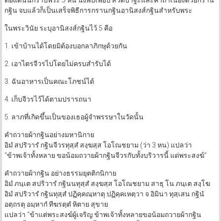
กฐิน จบแล้วก็เป็นเสร็จพิธีการกรานกฐินอานิสงส์กฐินสำหรับพระ
ในพระวินัย ระบุอานิสงส์กฐินไว้ 5 คือ
1. เข้าบ้านได้โดยมิต้องบอกลาภิกษุด้วยกัน
2. เอาไตรจีวรไปโดยไม่ครบสำรับได้
3. ฉันอาหารเป็นคณะโภชน์ได้
4. เก็บจีวรไว้ได้ตามปรารถนา
5. ลาภที่เกิดขึ้นเป็นของเธอผู้จำพรรษาในวัดนั้น
คำถวายผ้ากฐินอย่างมหานิกาย
อิมํ สปริวารํ กฐินจีวรทุสฺสํ สงฺฆสฺส โอโณชยาม (ว่า 3 หน) แปลว่า
“ข้าพเจ้าทั้งหลาย ขอน้อมถวายผ้ากฐินจีวรกับทั้งบริวารนี้ แด่พระสงฆ์”
คำถวายผ้ากฐิน อย่างธรรมยุตติกนิกาย
อิมํ ภนฺเต สปริวารํ กฐินนทุสฺสํ สงฺฆสฺส โอโณชยาม สาธุ โน ภนฺเต สงฺโฆ
อิมํ สปริวารํ กฐินทุสฺสํ ปฏิคฺคณฺหาตุ ปฏิคฺคเหตฺวา จ อิมินา ทุสฺเสน กฐินํ
อตฺถรตุ อมฺหากํ ทีฆรตฺตํ หิตาย สุขาย
แปลว่า “ข้าแต่พระสงฆ์ผู้เจริญ ข้าพเจ้าทั้งหลายขอน้อมถวายผ้ากฐิน