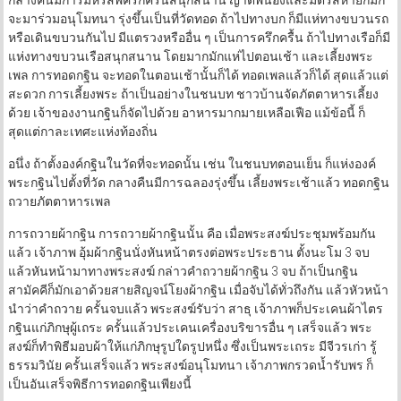
จะมาร่วมอนุโมทนา รุ่งขึ้นเป็นที่วัดทอด ถ้าไปทางบก ก็มีแห่ทางขบวนรถ
หรือเดินขบวนกันไป มีแตรวงหรืออื่น ๆ เป็นการครึกครื้น ถ้าไปทางเรือก็มี
แห่งทางขบวนเรือสนุกสนาน โดยมากมักแห่ไปตอนเช้า และเลี้ยงพระ
เพล การทอดกฐิน จะทอดในตอนเช้านั้นก็ได้ ทอดเพลแล้วก็ได้ สุดแล้วแต่
สะดวก การเลี้ยงพระ ถ้าเป็นอย่างในชนบท ชาวบ้านจัดภัตตาหารเลี้ยง
ด้วย เจ้าของงานกฐินก็จัดไปด้วย อาหารมากมายเหลือเฟือ แม้ข้อนี้ ก็
สุดแต่กาละเทศะแห่งท้องถิ่น
อนึ่ง ถ้าตั้งองค์กฐินในวัดที่จะทอดนั้น เช่น ในชนบทตอนเย็น ก็แห่งองค์
พระกฐินไปตั้งที่วัด กลางคืนมีการฉลองรุ่งขึ้น เลี้ยงพระเช้าแล้ว ทอดกฐิน
ถวายภัตตาหารเพล
การถวายผ้ากฐิน การถวายผ้ากฐินนั้น คือ เมื่อพระสงฆ์ประชุมพร้อมกัน
แล้ว เจ้าภาพ อุ้มผ้ากฐินนั่งหันหน้าตรงต่อพระประธาน ตั้งนะโม 3 จบ
แล้วหันหน้ามาทางพระสงฆ์ กล่าวคำถวายผ้ากฐิน 3 จบ ถ้าเป็นกฐิน
สามัคคีก็มักเอาด้วยสายสิญจน์โยงผ้ากฐิน เมื่อจับได้ทั่วถึงกัน แล้วหัวหน้า
นำว่าคำถวาย ครั้นจบแล้ว พระสงฆ์รับว่า สาธุ เจ้าภาพก็ประเคนผ้าไตร
กฐินแก่ภิกษุผู้เถระ ครั้นแล้วประเคนเครื่องบริขารอื่น ๆ เสร็จแล้ว พระ
สงฆ์ก็ทำพิธีมอบผ้าให้แก่ภิกษุรูปใดรูปหนึ่ง ซึ่งเป็นพระเถระ มีจีวรเก่า รู้
ธรรมวินัย ครั้นเสร็จแล้ว พระสงฆ์อนุโมทนา เจ้าภาพกรวดน้ำรับพร ก็
เป็นอันเสร็จพิธีการทอดกฐินเพียงนี้