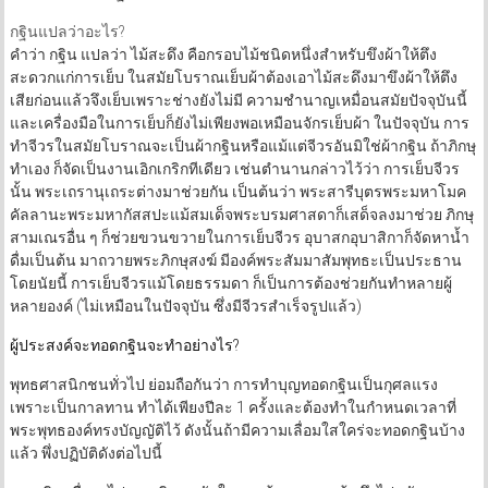
กฐินแปลว่าอะไร?
คำว่า กฐิน แปลว่า ไม้สะดึง คือกรอบไม้ชนิดหนึ่งสำหรับขึงผ้าให้ตึง
สะดวกแก่การเย็บ ในสมัยโบราณเย็บผ้าต้องเอาไม้สะดึงมาขึงผ้าให้ตึง
เสียก่อนแล้วจึงเย็บเพราะช่างยังไม่มี ความชำนาญเหมื่อนสมัยปัจจุบันนี้
และเครื่องมือในการเย็บก็ยังไม่เพียงพอเหมือนจักรเย็บผ้า ในปัจจุบัน การ
ทำจีวรในสมัยโบราณจะเป็นผ้ากฐินหรือแม้แต่จีวรอันมิใช่ผ้ากฐิน ถ้าภิกษุ
ทำเอง ก็จัดเป็นงานเอิกเกริกทีเดียว เช่นตำนานกล่าวไว้ว่า การเย็บจีวร
นั้น พระเถรานุเถระต่างมาช่วยกัน เป็นต้นว่า พระสารีบุตรพระมหาโมค
คัลลานะพระมหากัสสปะแม้สมเด็จพระบรมศาสดาก็เสด็จลงมาช่วย ภิกษุ
สามเณรอื่น ๆ ก็ช่วยขวนขวายในการเย็บจีวร อุบาสกอุบาสิกาก็จัดหาน้ำ
ดื่มเป็นต้น มาถวายพระภิกษุสงฆ์ มีองค์พระสัมมาสัมพุทธะเป็นประธาน
โดยนัยนี้ การเย็บจีวรแม้โดยธรรมดา ก็เป็นการต้องช่วยกันทำหลายผู้
หลายองค์ (ไม่เหมือนในปัจจุบัน ซึ่งมีจีวรสำเร็จรูปแล้ว)
ผู้ประสงค์จะทอดกฐินจะทำอย่างไร?
พุทธศาสนิกชนทั่วไป ย่อมถือกันว่า การทำบุญทอดกฐินเป็นกุศลแรง
เพราะเป็นกาลทาน ทำได้เพียงปีละ 1 ครั้งและต้องทำในกำหนดเวลาที่
พระพุทธองค์ทรงบัญญัติไว้ ดังนั้นถ้ามีความเลื่อมใสใคร่จะทอดกฐินบ้าง
แล้ว พึ่งปฏิบัติดังต่อไปนี้