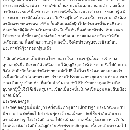
ประกอบเหมือน เช่น การยกทัพเคลื่อนขบวนในตอนจวนจะสว่าง จะต้อง
อาศัยดาวจระเข้นี้ เพราะดาวจระเข้นี้ขึ้นในจวนจะสว่าง การทอดกฐิน มี
ภาระมาก บางทีต้องไปทอด ณ วัดซึ่งอยู่ไกลบ้าน ฉะนั้น การดูเวลาจึงต้อง
อาศัยดาว พอดาวจระเข้ขี้น ก็เคลี่อนองค์กฐินไปสว่างเอาที่วัดพอดี และ
ต่อมาก็คงมีผู้คิดทำธงในงานกฐิน ในชั้นต้น ก็คงทำธงทิวประดับประดา
ให้สวยงานทั้งที่องค์กฐิน ทั้งที่บริเวณวัดและภายหลัง คงหวั่นจะให้เป็น
เครื่องหมายเนื่องด้วยกรานกฐิน ดังนั้น จึงคิดทำธงรูปจระเข้ เสมือน
ประกาศให้รู้ว่าทอดกฐินแล้ว
2. อีกมติหนึ่งเล่าเป็นนิทานโบราณว่า ในการแห่กฐินในทางเรือของ
อุบาสกผู้หนึ่ง มีจระเข้ตัวหนึ่งอยากได้บุญจึงอุตส่าห์ว่ายตามเรือไปด้วย แต่
ยังไม่ทันถึงวัดก็หมดกำลังว่ายตามต่อไปอีกไม่ไหว จึงร้องบอกอุบาสกว่า
เหนื่อยนักแล้ว ไม่สามารถจะว่ายตามไปร่วมกองการกุศล วานท่านเมตตา
ช่วยเขียนรูปข้าพเจ้า เพื่อเป็นสักขีพยานว่าได้ไปร่วมการกุศลด้วยเถิด
อุบาสกผู้นั้นจึงได้เขียนรูปจระเข้ยกเป็นธงขึ้นในวัดเป็นปฐม และสืบเนื่อง
มาจนบัดนี้
ประวัติของกฐิน
ประวัติของกฐินนั้นมีอยู่ว่า ครั้งหนึ่งภิกษุชาวเมืองปาฐา ประมาณ ๓๐ รูป
มีความประสงค์จะไปเฝ้าพระพุทะเจ้า ณ เมืองสาวัตถี จึงพากันเดินทาง
จากเมืองปาฐาไปสาวัตถี แต่พอไปถึงเมืองสาเกต ซึ่งอยู่ในระยะทางอีก ๖
โยชน์จะถึงสาวัตถี ก็เผอิญถึงวันเข้าพรรษาภิกษุเหล่านั้นจะเดินทางต่อไป