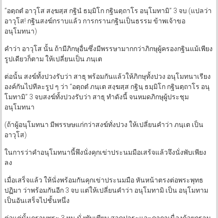
“อตฺถตํ อาวุโส สงฺฆสฺส กฐินํ ธมฺมิโก กฐินตฺถาโร อนุโมทามิ” 3 จบ (แปลว่า
อาวุโส! กฐินสงฆ์กราบแล้ว การกรานกฐินเป็นธรรม ข้าพเจ้าขอ
อนุโมทนา)
คำว่า อาวุโส นั้น ถ้ามีภิกษุอื่นซึ่งมีพรรษามากกว่าภิกษุผู้ครองกฐินแม้เพียง
รูปเดียวก็ตาม ให้เปลี่ยนเป็น ภนฺเต
ต่อนั้น สงฆ์ทั้งปวงรับว่า สาธุ พร้อมกันแล้วให้ภิกษุทั้งปวง อนุโมทนาเรียง
องค์กันไปทีละรูป ๆ ว่า “อตฺถตํ ภนฺเต สงฺฆสฺส กฐินฺ ธมฺมิโก กฐินตฺถาโร อนุ
โมทามิ” 3 จบสงฆ์ทั้งปวงรับว่า สาธุ ทำดังนี้ จนหมดภิกษุผู้ประชุม
อนุโมทนา
(ถ้าผู้อนุโมทนา มีพรรษษแก่กว่าสงฆ์ทั่งปวง ให้เปลี่ยนคำว่า ภนฺเต เป็น
อาวุโส)
ในการว่าคำอนุโมทนานี้พึงนั่งคุกเข่าประนมมือเสร้จแล้วจึงนั่งพับเพียง
ลง
เมื่อเสร็จแล้ว ให้นั่งพร้อมกันคุกเข่าประนมมือ หันหน้าตรงต่อพระพุทธ
ปฏิมา ว่าพร้อมกันอีก 3 จบ แต่ให้เปลี่ยนคำว่า อนุโมทามิ เป็น อนุโมทาม
เป็นอันเสร็จไปชั้นหนึ่ง
ต่อแต่นั้นกราบพระ 3 หน นั่งพับเพียบ สวดปาฐะและคาถาเนื่องด้วยกราน