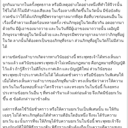
ถูกกันมามากในครั้งพุทธกาล หรือมีเหตุอย่างใดอย่างหนึ่งที่ทำให้จีวรนั้น
ใช้ไม่ได้ ก็ไม่มีสำรองเสียเลย ในเรื่องลาภที่เกิดขึ้นในวัดนั้น มีข้อบังคับ
กวดขันว่าให้ได้แก่ภิกษุที่มีพรรษายุกาลมากที่สุด คือที่บวชก่อนคนอื่น ใน
เรื่องนี้ทำความเดือดร้อนหลายครั้ง เช่นภิกษุอยู่ในวัดเดียวกัน อดอยากมา
ด้วยกัน มีผู้เอาของมาถวาย และในวันที่มีผู้เอาของมาถวายนั้น เผอิญมี
ภิกษุจรมาพักอยู่ในวัดนั้นด้วย และภิกษุจรมีพรรษายุกาลมากกว่าภิกษุที่อยู่
ในวัด ลาภนั้นก็ต้องตกเป็นของภิกษุที่จรมา ส่วนภิกษุที่อยู่ในวัดก็ไม่มีส่วน
ได้
ความขัดข้องลำบากเกิดจากทางวินัยอย่างนี้ พระพุทธเจ้าได้ทรงเห็นมา
นานแล้ว แต่วินัยของพระพุทธเจ้าไม่เหมือนกฎหมาย คือกฎหมายที่บัญญัติ
ไว้แล้ว ถ้ารู้สึกว่าไม่ดีก็ประกาศเลิก และบัญญัติใหม่ ส่วนวินัยของ
พระพุทธเจ้าประกาศเลิกไม่ได้ ได้แต่งดชั่วคราว หรือมีข้อยกเว้นพิเศษให้
เมื่อได้ทรงเห็นความลำบากของภิกษุที่มาเฝ้า ทรงเห็นชัดว่าควรให้ความ
ยกเว้นในเรื่องหอบหิ้วเอาไตรจีวรมา และทรงยกเว้นในข้อนี้ ก็เลยทรง
ประทานข้อยกเว้นอื่น ๆ ที่ทรงดำริมาแล้วแต่ก่อนด้วย จึงเกิดมีข้อยกเว้น
ขึ้น ๕ ข้อดังกล่าวมาข้างต้น
แต่การที่งดใช้วินัยชั่วคราว หรือให้ความยกเว้นเป็นพิเศษนั้น จะให้กัน
เฉยๆ ไม่ได้ พระภิกษุต้องได้ทำความดีอันใดอันหนึ่ง จึงจะได้รับความ
ยกเว้น ฉะนั้นการที่จะให้ภิกษุได้รับความยกเว้นในข้อนี้ พระพุทธเจ้าจึง
ทรงบัญญัติให้มีพิธีกรานกฐิน พิธีกรานกฐินต้องถือเป็นความดีความชอบ