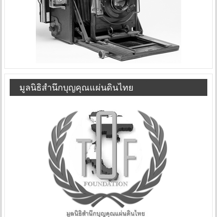
มูลนิธิสำนึกบุญคุณแผ่นดินไทย