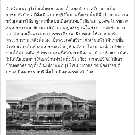
จังหวัดนนทบุรี เป็นเมืองเก่าแก่มาตั้งแต่สมัยกรุงศรีอยุธยาเป็น
ราชธานี ตำบลที่ตั้งเมืองนนทบุรีขึ้นมาครั้งแรกนั้นมีชื่อว่า บ้านตลาด
ขวัญ ต่อมาได้ยกฐานะขึ้นเป็นเมืองนนทบุรี เมื่อ พ.ศ. ๒๐๙๒ ในรัชกาล
สมเด็จพระมหาจักรพรรดิ ดังปรากฏหลักฐานในพระราชพงศาวดาร
ว่า “ฝ่ายสมเด็จพระมหาจักรพรรดิราชาธิราชเจ้าให้สถาปนาที่
พระราชทานเพลิงนั้น(๑) เป็นพระเจดีย์วิหารสำเร็จแล้ว ให้นามชื่อ
วัดสบสวรรค์ แล้วสมเด็จพระเจ้าอยู่หัวตรัสว่า ไพร่บ้านเมืองตรีจัตวา
ปากใต้ฝ่ายเหนือเข้าพระนครครั้งนี้น้อย หนีออกอยู่ป่าดงห้วยเขา ต้อน
ไม่ได้เป็นอันมากให้เอาบ้านท่าจีนตั้งเป็นเมือง สาครบุรี(๒) ให้เอา
บ้านตลาดขวัญตั้งเป็นเมืองนนทบุรี ให้แบ่งเอาแขวงเมืองราชบุรี
แขวงเมืองสุพรรณบุรี ตั้งเป็นเมืองนครชัยศรี…”(๓)