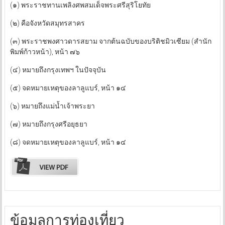
(๑) พระราชทานเพลิงศพสมเด็จพระศรีสุริโยทัย
(๒) คือจังหวัดสมุทรสาคร
(๓) พระราชพงศาวดารสยาม จากต้นฉบับของบริติชมิวเซียม (สำนัก
พิมพ์ก้าวหน้า), หน้า ๗๖
(๔) หมายถึงกรุงเทพฯ ในปัจจุบัน
(๕) จดหมายเหตุของลาลูแบร์, หน้า ๑๔
(๖) หมายถึงแม่น้ำเจ้าพระยา
(๗) หมายถึงกรุงศรีอยุธยา
(๘) จดหมายเหตุของลาลูแบร์, หน้า ๑๔
ข้อมูลการท่องเที่ยว