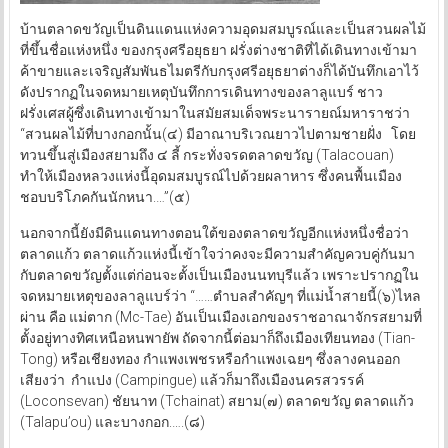
บ้านตลาดขวัญเป็นดินแดนแห่งความอุดมสมบูรณ์และเป็นสวนผลไม้
ที่ขึ้นชื่อแห่งหนึ่ง ของกรุงศรีอยุธยา ฝรั่งต่างชาติที่ได้เดินทางเข้ามา
ค้าขายและเจริญสัมพันธไมตรีกับกรุงศรีอยุธยาต่างก็ได้บันทึกเอาไว้
ดังปรากฏในจดหมายเหตุบันทึกการเดินทางของลาลูแบร์ ชาว
ฝรั่งเศสผู้ซึ่งเดินทางเข้ามาในสมัยสมเด็จพระนารายณ์มหาราชว่า
“สวนผลไม้ที่บางกอกนั้น(๔) มีอาณาบริเวณยาวไปตามชายฝั่ง โดย
ทวนขึ้นสู่เมืองสยามถึง ๔ ลี้ กระทั่งจรดตลาดขวัญ (Talacouan)
ทำให้เมืองหลวงแห่งนี้อุดมสมบูรณ์ไปด้วยผลาหาร ซึ่งคนพื้นเมือง
ชอบบริโภคกันนักหนา.…”(๕)
นอกจากนี้ยังมีดินแดนทางตอนใต้ของตลาดขวัญอีกแห่งหนึ่งชื่อว่า
ตลาดแก้ว ตลาดแก้วแห่งนี้เข้าใจว่าคงจะมีความสำคัญควบคู่กันมา
กับตลาดขวัญตั้งแต่ก่อนจะตั้งเป็นเมืองนนทบุรีแล้ว เพราะปรากฏใน
จดหมายเหตุของลาลูแบร์ว่า “……ตำบลสำคัญๆ ที่แม่น้ำสายนี้(๖)ไหล
ผ่าน คือ แม่ตาก (Mc-Tae) อันเป็นเมืองเอกของราชอาณาจักรสยามที่
ตั้งอยู่ทางทิศเหนือหนพายัพ ถัดจากนี้ต่อมาก็ถึงเมืองเทียนทอง (Tian-
Tong) หรือเชียงทอง กำแพงเพชรหรือกำแพงเฉยๆ ซึ่งลางคนออก
เสียงว่า กำแปง (Campingue) แล้วก็มาถึงเมืองนครสวรรค์
(Loconsevan) ชัยนาท (Tchainat) สยาม(๗) ตลาดขวัญ ตลาดแก้ว
(Talapu’ou) และบางกอก.….(๘)