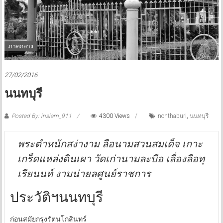
ภาคกลาง
27/02/2016
นนทบุรี
Posted By: insiam_911
4300 Views
nonthaburi
,
นนทบุรี
พระตำหนักสง่างาม ลือนามสวนสมเด็จ เกาะ
เกร็ดแหล่งดินเผา วัดเก่านามละบือ เลื่องลือทุ
เรียนนท์ งามน่ายลศูนย์ราชการ
ประวัติฯนนทบุรี
ก่อนสมัยกรุงรัตนโกสินทร์